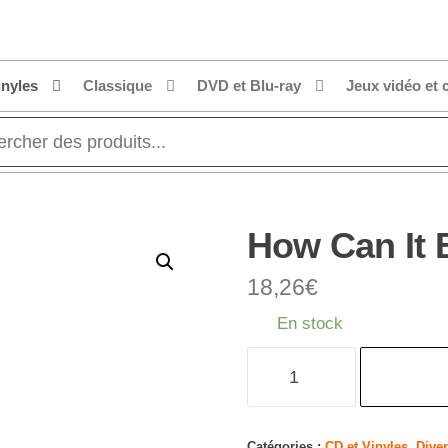
inyles
Classique
DVD et Blu-ray
Jeux vidéo et 
How Can It 
18,26
€
En stock
quantité
de
How
Can
Catégories :
CD et Vinyles
,
Dive