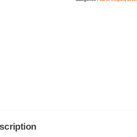
It
Be
scription