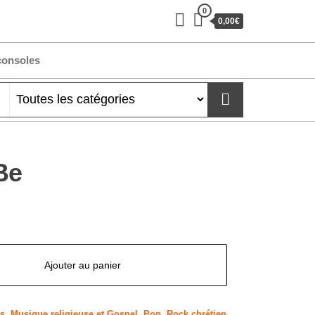
0
0,00€
consoles
Be
Ajouter au panier
rs
,
Musique religieuse et Gospel
,
Pop
,
Rock chrétien