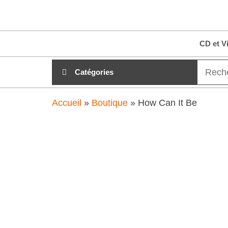
Aller
clubdial.fr
Tout est
au
clair sur
clubdial.fr
contenu
CD et V
!
Catégories
Accueil
»
Boutique
»
How Can It Be