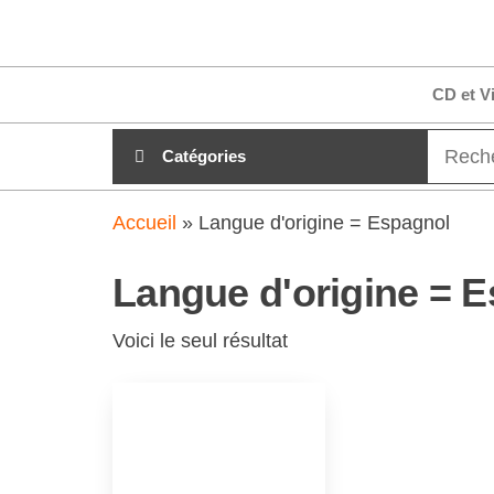
Aller
clubdial.fr
Tout est
au
clair sur
clubdial.fr
contenu
CD et V
!
Catégories
Accueil
»
Langue d'origine = Espagnol
Langue d'origine = 
Voici le seul résultat