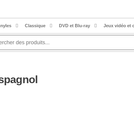
inyles
Classique
DVD et Blu-ray
Jeux vidéo et 
Espagnol