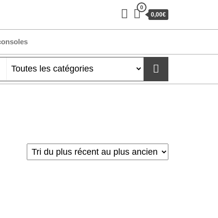
0
0,00€
consoles