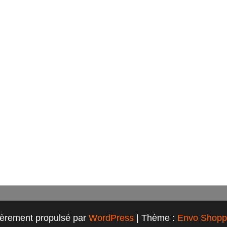
ièrement propulsé par
WordPress
|
Thème :
Envo Shopp