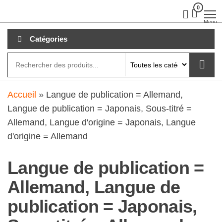
Aller
0
clubdial.fr
Tout est
clair sur
au
Menu
clubdial.fr
!
contenu
Catégories
Accueil
»
Langue de publication = Allemand,
Langue de publication = Japonais, Sous-titré =
Allemand, Langue d'origine = Japonais, Langue
d'origine = Allemand
Langue de publication =
Allemand, Langue de
publication = Japonais,