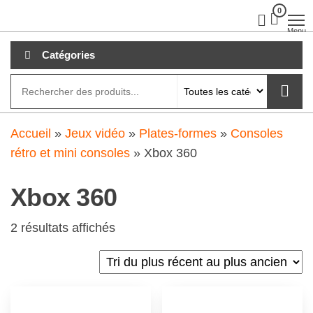
Aller
0
clubdial.fr
Tout est
clair sur
au
Menu
clubdial.fr
!
contenu
Catégories
Accueil
»
Jeux vidéo
»
Plates-formes
»
Consoles
rétro et mini consoles
»
Xbox 360
Xbox 360
2 résultats affichés