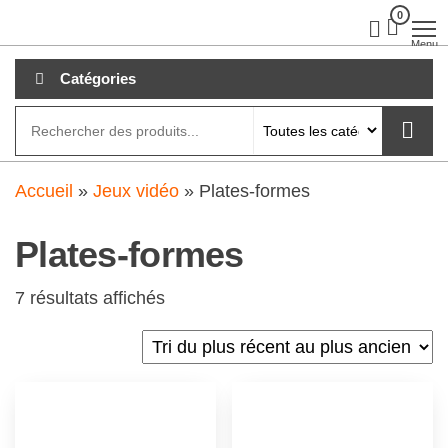
Aller
0
clubdial.fr
Tout est
clair sur
au
Menu
clubdial.fr
!
contenu
Catégories
Accueil
»
Jeux vidéo
»
Plates-formes
Plates-formes
7 résultats affichés