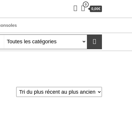
0
0,00€
consoles