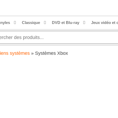
inyles
Classique
DVD et Blu-ray
Jeux vidéo et 
iens systèmes
»
Systèmes Xbox