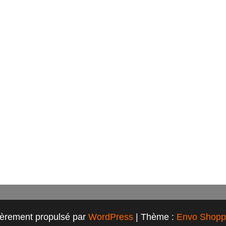
ièrement propulsé par
WordPress
|
Thème :
Envo Shopp