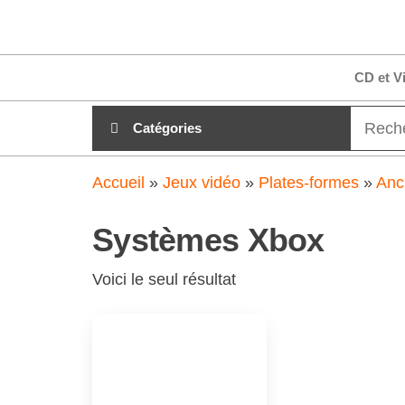
Aller
clubdial.fr
Tout est
au
clair sur
clubdial.fr
contenu
CD et V
!
Catégories
Accueil
»
Jeux vidéo
»
Plates-formes
»
Anc
Systèmes Xbox
Voici le seul résultat