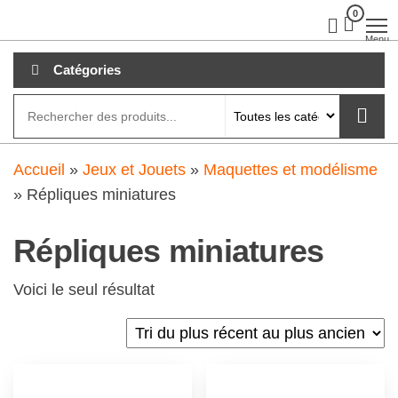
Aller
0
clubdial.fr
Tout est
clair sur
au
Menu
clubdial.fr
!
contenu
Catégories
Accueil
»
Jeux et Jouets
»
Maquettes et modélisme
»
Répliques miniatures
Répliques miniatures
Voici le seul résultat