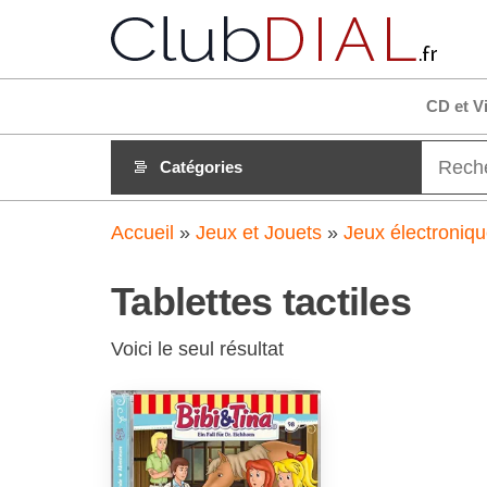
Aller
club
Tout es
au
clair su
clubdial
contenu
!
CD et V
Catégories
Accueil
»
Jeux et Jouets
»
Jeux électroniqu
Tablettes tactiles
Voici le seul résultat