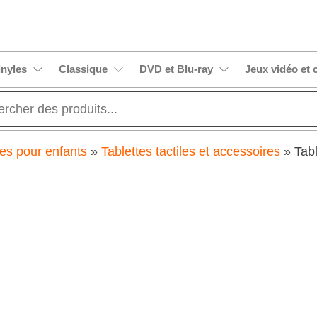
dial.fr
t
r
.fr
inyles
Classique
DVD et Blu-ray
Jeux vidéo et 
es pour enfants
»
Tablettes tactiles et accessoires
»
Tabl