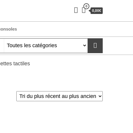
0
0,00€
consoles
ettes tactiles