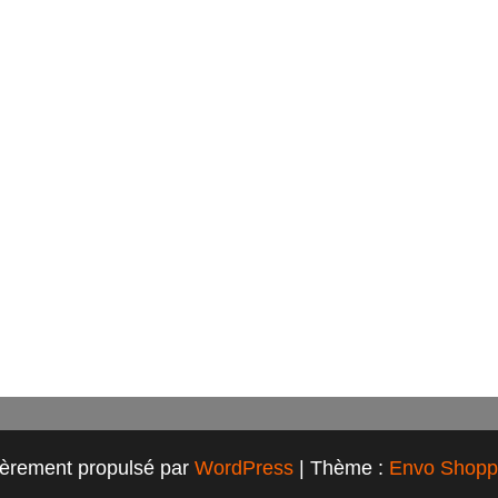
ièrement propulsé par
WordPress
|
Thème :
Envo Shopp