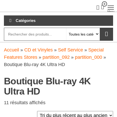
Aller
0
clubdial.fr
Tout est
clair sur
au
Menu
clubdial.fr
!
contenu
Catégories
Accueil
»
CD et Vinyles
»
Self Service
»
Special
Features Stores
»
partition_092
»
partition_000
»
Boutique Blu-ray 4K Ultra HD
Boutique Blu-ray 4K
Ultra HD
11 résultats affichés