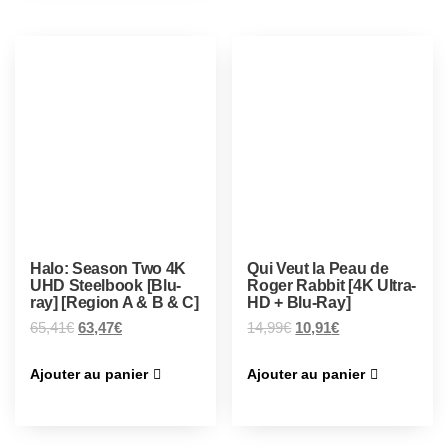
Halo: Season Two 4K
Qui Veut la Peau de
UHD Steelbook [Blu-
Roger Rabbit [4K Ultra-
ray] [Region A & B & C]
HD + Blu-Ray]
65,41
€
63,47
€
14,99
€
10,91
€
Ajouter au panier
Ajouter au panier