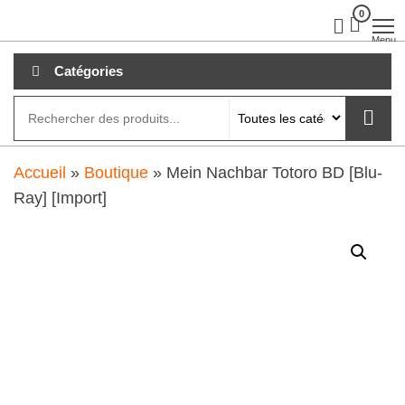
Aller
0
clubdial.fr
Tout est
clair sur
au
Menu
clubdial.fr
!
contenu
Catégories
Accueil
»
Boutique
»
Mein Nachbar Totoro BD [Blu-
Ray] [Import]