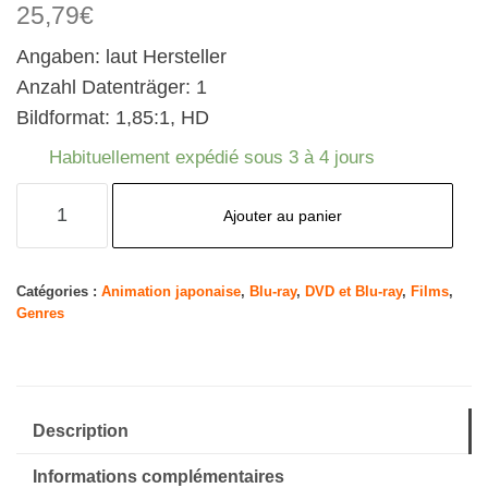
25,79
€
Angaben: laut Hersteller
Anzahl Datenträger: 1
Bildformat: 1,85:1, HD
Habituellement expédié sous 3 à 4 jours
quantité
Ajouter au panier
de
Mein
Nachbar
Catégories :
Animation japonaise
,
Blu-ray
,
DVD et Blu-ray
,
Films
,
Genres
Totoro
BD
[Blu-
Ray]
Description
[Import]
Informations complémentaires