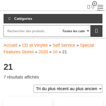
Aller
0
clubdial.fr
Tout est
clair sur
au
Menu
clubdial.fr
!
contenu
Catégories
Accueil
»
CD et Vinyles
»
Self Service
»
Special
Features Stores
»
2020
»
10
»
21
21
7 résultats affichés