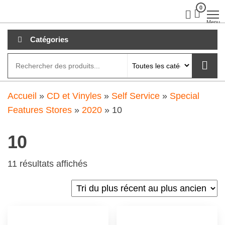
Aller
0
clubdial.fr
Tout est
clair sur
au
Menu
clubdial.fr
!
contenu
Catégories
Accueil
»
CD et Vinyles
»
Self Service
»
Special
Features Stores
»
2020
»
10
10
11 résultats affichés