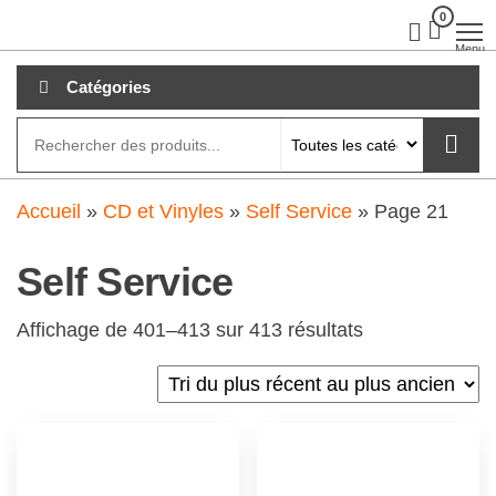
Aller
0
clubdial.fr
Tout est
clair sur
au
Menu
clubdial.fr
!
contenu
Catégories
Accueil
»
CD et Vinyles
»
Self Service
»
Page 21
Self Service
Affichage de 401–413 sur 413 résultats