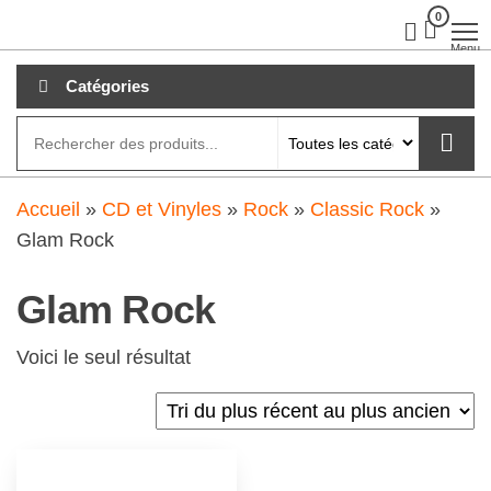
Aller
0
clubdial.fr
Tout est
clair sur
au
Menu
clubdial.fr
!
contenu
Catégories
Accueil
»
CD et Vinyles
»
Rock
»
Classic Rock
»
Glam Rock
Glam Rock
Voici le seul résultat