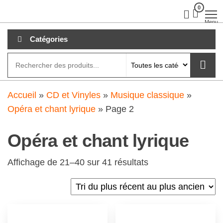
Aller
0
clubdial.fr
Tout est
clair sur
au
Menu
clubdial.fr
!
contenu
Catégories
Accueil
»
CD et Vinyles
»
Musique classique
»
Opéra et chant lyrique
»
Page 2
Opéra et chant lyrique
Affichage de 21–40 sur 41 résultats