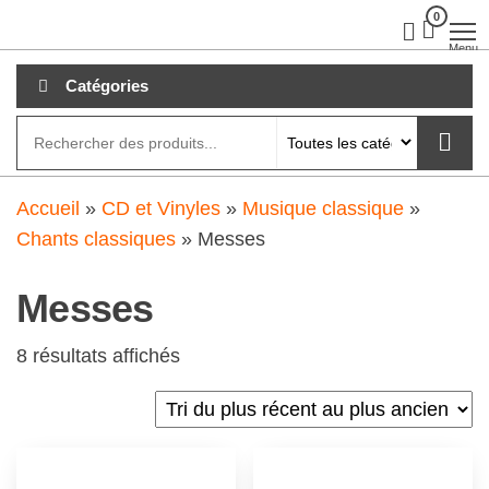
Aller
0
clubdial.fr
Tout est
clair sur
au
Menu
clubdial.fr
!
contenu
Catégories
Accueil
»
CD et Vinyles
»
Musique classique
»
Chants classiques
»
Messes
Messes
8 résultats affichés