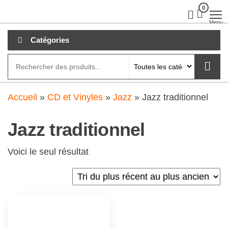
Aller
0
clubdial.fr
Tout est
clair sur
au
Menu
clubdial.fr
!
contenu
Catégories
Accueil
»
CD et Vinyles
»
Jazz
»
Jazz traditionnel
Jazz traditionnel
Voici le seul résultat