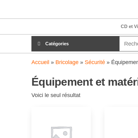
Aller
clubdial.fr
Tout est
au
clair sur
clubdial.fr
contenu
CD et V
!
Catégories
Accueil
»
Bricolage
»
Sécurité
»
Équipement
Équipement et matéri
Voici le seul résultat