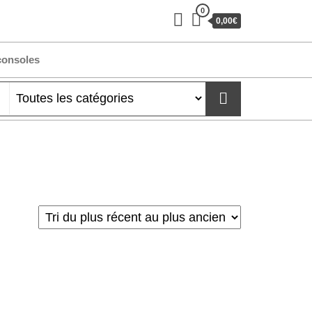
0
0,00€
consoles