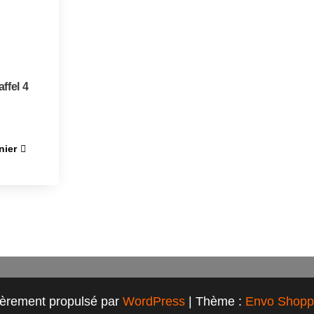
ffel 4
nier
ièrement propulsé par
WordPress
|
Thème :
Envo Shopp