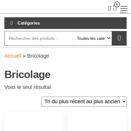
Aller
0
clubdial.fr
Tout est
clair sur
au
Menu
clubdial.fr
!
contenu
Catégories
Accueil
»
Bricolage
Bricolage
Voici le seul résultat