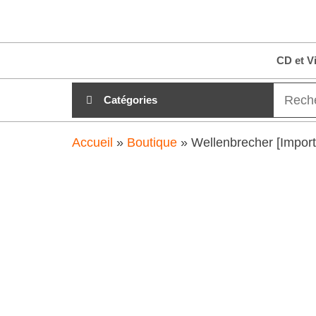
Aller
clubdial.fr
Tout est
au
clair sur
clubdial.fr
contenu
CD et V
!
Catégories
Accueil
»
Boutique
»
Wellenbrecher [Import