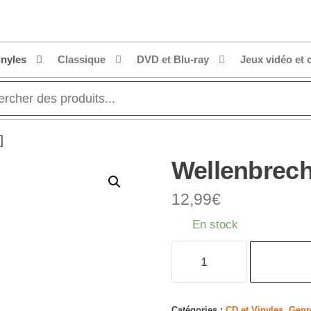
inyles
Classique
DVD et Blu-ray
Jeux vidéo et 
]
Wellenbrech
12,99
€
En stock
quantité
de
Wellenbrecher
[Import]
Catégories :
CD et Vinyles
,
Genr