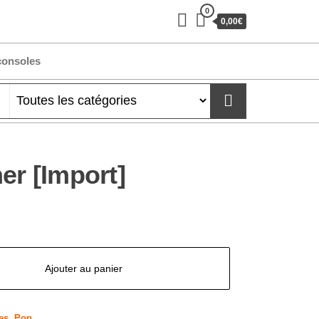
0
0,00€
consoles
er [Import]
Ajouter au panier
es
,
Pop