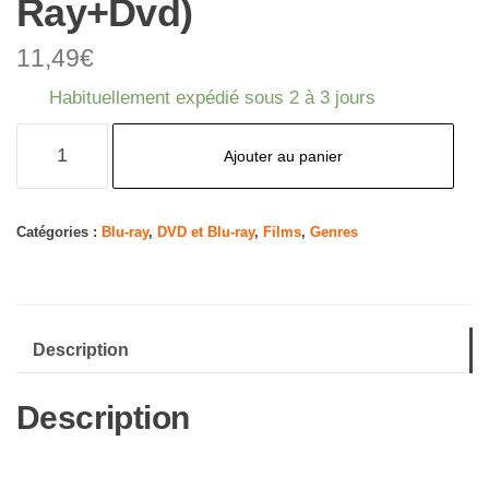
Ray+Dvd)
11,49
€
Habituellement expédié sous 2 à 3 jours
quantité
Ajouter au panier
de
Weathering
With
Catégories :
Blu-ray
,
DVD et Blu-ray
,
Films
,
Genres
You
(Steelbook)
(Blu-
Description
Ray+Dvd)
Description