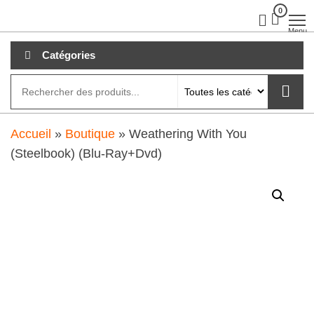
Aller
0
clubdial.fr
Tout est
clair sur
au
Menu
clubdial.fr
!
contenu
Catégories
Accueil
»
Boutique
»
Weathering With You
(Steelbook) (Blu-Ray+Dvd)