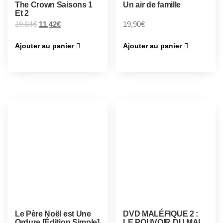
The Crown Saisons 1
Un air de famille
Et 2
19,84
€
11,42
€
19,90
€
Ajouter au panier
Ajouter au panier
Le Père Noël est Une
DVD MALÉFIQUE 2 :
Ordure [Édition Simple]
LE POUVOIR DU MAL