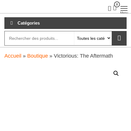
Aller
0
clubdial.fr
Tout est
clair sur
au
Menu
clubdial.fr
!
contenu
Catégories
Accueil
»
Boutique
»
Victorious: The Aftermath