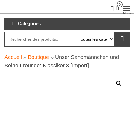
Aller
0
clubdial.fr
Tout est
clair sur
au
Menu
clubdial.fr
!
contenu
Catégories
Accueil
»
Boutique
»
Unser Sandmännchen und
Seine Freunde: Klassiker 3 [Import]