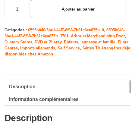
quantité
Ajouter au panier
de
Unser
Sandmännchen
Catégories :
6595b046-3be1-44f7-8f68-7b61c6ea875b_0
,
6595b046-
3be1-44f7-8f68-7b61c6ea875b_3701
,
Arborist Merchandising Root
,
und
Custom Stores
,
DVD et Blu-ray
,
Enfants, jeunesse et famille
,
Films
,
Seine
Genres
,
Imports allemands
,
Self Service
,
Séries TV étrangères déjà
Freunde:
disponibles chez Amazon
Klassiker
3
[Import]
Description
Informations complémentaires
Description