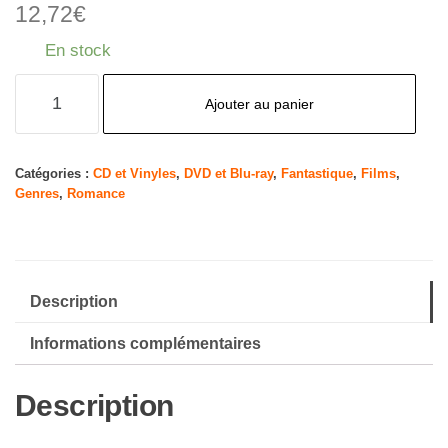
12,72
€
En stock
quantité
Ajouter au panier
de
The
Ghost
Catégories :
CD et Vinyles
,
DVD et Blu-ray
,
Fantastique
,
Films
,
Genres
,
Romance
and
Mrs.
Muir
[Import
Description
USA
Zone
Informations complémentaires
1]
Description