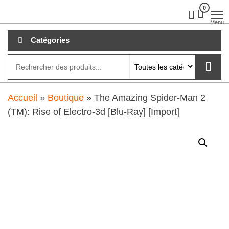
Aller
0
clubdial.fr
Tout est
clair sur
au
Menu
clubdial.fr
!
contenu
Catégories
Accueil
»
Boutique
»
The Amazing Spider-Man 2
(TM): Rise of Electro-3d [Blu-Ray] [Import]