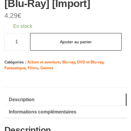
[Blu-Ray] [Import]
4,29
€
En stock
quantité
Ajouter au panier
de
The
Amazing
Catégories :
Action et aventure
,
Blu-ray
,
DVD et Blu-ray
,
Fantastique
,
Films
,
Genres
Spider-
Man
2
(TM):
Description
Rise
of
Informations complémentaires
Electro-
3d
Description