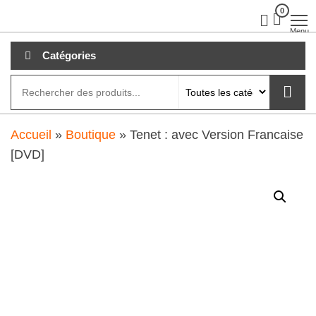
Aller
0
clubdial.fr
Tout est
clair sur
au
Menu
clubdial.fr
!
contenu
Catégories
Accueil
»
Boutique
»
Tenet : avec Version Francaise
[DVD]