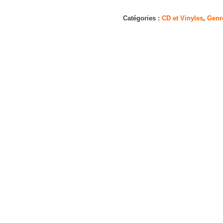
Teatro
d'Ira-
Catégories :
CD et Vinyles
,
Genr
Vol.
I