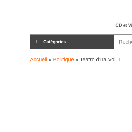
Aller
clubdial.fr
Tout est
au
clair sur
clubdial.fr
contenu
CD et V
!
Catégories
Accueil
»
Boutique
»
Teatro d’Ira-Vol. I