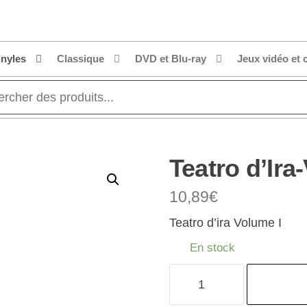
inyles
Classique
DVD et Blu-ray
Jeux vidéo et 
Teatro d’Ira-
10,89
€
Teatro d’ira Volume I
En stock
quantité
de