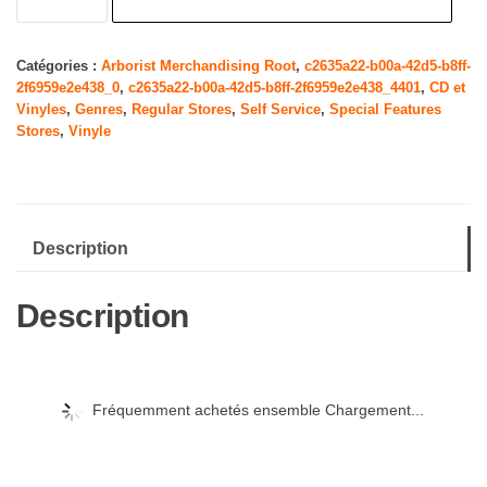
de
Studio
Albums
Catégories :
Arborist Merchandising Root
,
c2635a22-b00a-42d5-b8ff-
2f6959e2e438_0
,
c2635a22-b00a-42d5-b8ff-2f6959e2e438_4401
,
CD et
1978-
Vinyles
,
Genres
,
Regular Stores
,
Self Service
,
Special Features
1991
Stores
,
Vinyle
[Import
USA]
Description
Description
Fréquemment achetés ensemble Chargement...