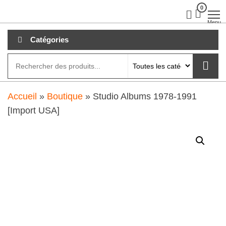
Aller
0
clubdial.fr
Tout est
clair sur
au
Menu
clubdial.fr
!
contenu
Catégories
Accueil
»
Boutique
»
Studio Albums 1978-1991
[Import USA]