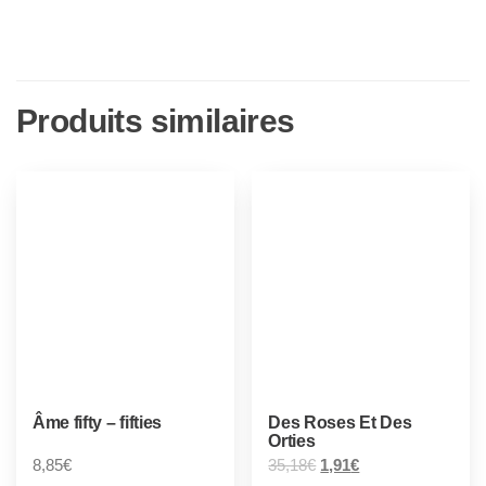
Produits similaires
Âme fifty – fifties
Des Roses Et Des
Orties
8,85
€
35,18
€
1,91
€