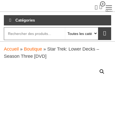
Aller
0
clubdial.fr
Tout est
clair sur
au
Menu
clubdial.fr
!
contenu
Catégories
Accueil
»
Boutique
»
Star Trek: Lower Decks –
Season Three [DVD]