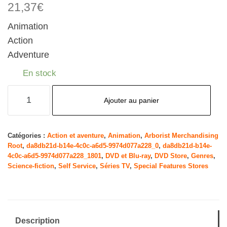
21,37
€
Animation
Action
Adventure
En stock
quantité
Ajouter au panier
de
Star
Trek:
Catégories :
Action et aventure
,
Animation
,
Arborist Merchandising
Root
,
da8db21d-b14e-4c0c-a6d5-9974d077a228_0
,
da8db21d-b14e-
Lower
4c0c-a6d5-9974d077a228_1801
,
DVD et Blu-ray
,
DVD Store
,
Genres
,
Decks
Science-fiction
,
Self Service
,
Séries TV
,
Special Features Stores
-
Season
Three
[DVD]
Description