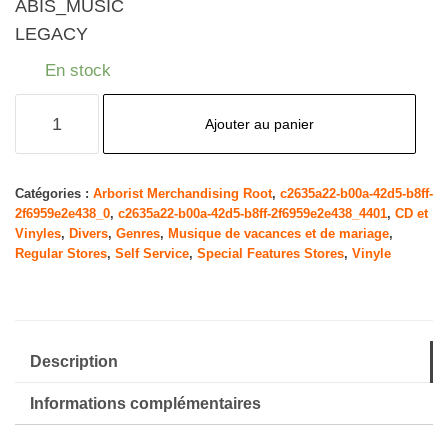
ABIS_MUSIC
LEGACY
En stock
quantité
Ajouter au panier
de
South
Park:
Catégories :
Arborist Merchandising Root
,
c2635a22-b00a-42d5-b8ff-
2f6959e2e438_0
,
c2635a22-b00a-42d5-b8ff-2f6959e2e438_4401
,
CD et
Mr.
Vinyles
,
Divers
,
Genres
,
Musique de vacances et de mariage
,
Hankey'S
Regular Stores
,
Self Service
,
Special Features Stores
,
Vinyle
Christmas
Classics
Description
Informations complémentaires