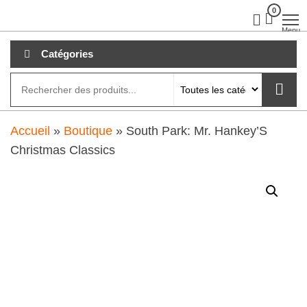
Aller
0
clubdial.fr
Tout est
clair sur
au
Menu
clubdial.fr
!
contenu
Catégories
Accueil
»
Boutique
»
South Park: Mr. Hankey’S
Christmas Classics