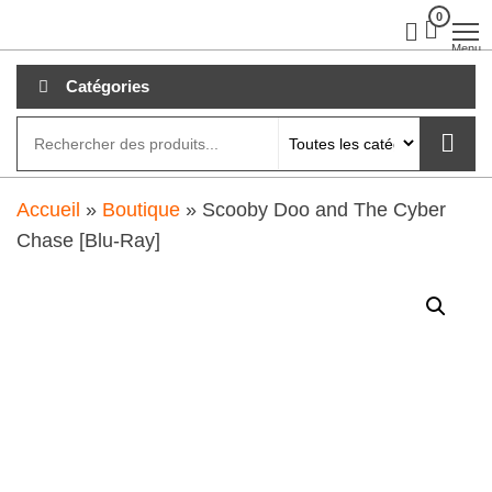
Aller
0
clubdial.fr
Tout est
clair sur
au
Menu
clubdial.fr
!
contenu
Catégories
Accueil
»
Boutique
»
Scooby Doo and The Cyber
Chase [Blu-Ray]