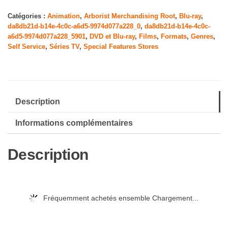
Catégories :
Animation
,
Arborist Merchandising Root
,
Blu-ray
,
da8db21d-b14e-4c0c-a6d5-9974d077a228_0
,
da8db21d-b14e-4c0c-
a6d5-9974d077a228_5901
,
DVD et Blu-ray
,
Films
,
Formats
,
Genres
,
Self Service
,
Séries TV
,
Special Features Stores
Description
Informations complémentaires
Description
Fréquemment achetés ensemble Chargement...