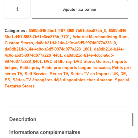
quantité
Ajouter au panier
de
Robin
des
Catégories :
6595b046-3be1-44f7-8f68-7b61c6ea875b_0
,
6595b046-
3be1-44f7-8f68-7b61c6ea875b_3701
,
Arborist Merchandising Root
,
Bois:
Custom Stores
,
da8db21d-b14e-4c0c-a6d5-9974d077a228_0
,
L'integrale
da8db21d-b14e-4c0c-a6d5-9974d077a228_1801
,
da8db21d-b14e-
de
4c0c-a6d5-9974d077a228_4401
,
da8db21d-b14e-4c0c-a6d5-
9974d077a228_8401
,
DVD et Blu-ray
,
DVD Store
,
Genres
,
Imports
la
belges
,
Petits prix
,
Petits prix imports langue française
,
Petits prix
saison
séries TV
,
Self Service
,
Séries TV
,
Series TV en Import - UK, DE,
ES
,
Séries TV étrangères déjà disponibles chez Amazon
,
Special
1
Features Stores
-
Coffret
4
DVD
Description
Informations complémentaires