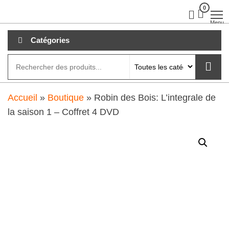
Aller
0
clubdial.fr
Tout est
clair sur
au
Menu
clubdial.fr
!
contenu
Catégories
Accueil
»
Boutique
»
Robin des Bois: L’integrale de
la saison 1 – Coffret 4 DVD