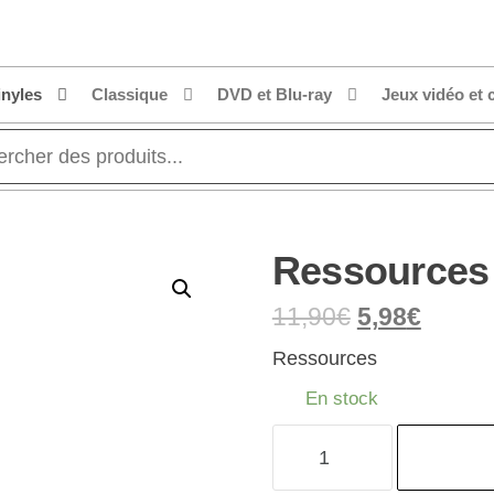
inyles
Classique
DVD et Blu-ray
Jeux vidéo et 
Ressources
11,90
€
5,98
€
Ressources
En stock
quantité
de