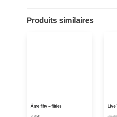
Produits similaires
Âme fifty – fifties
Live 
8,85
€
26,99