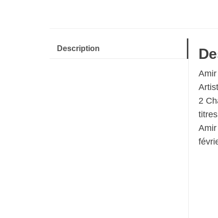
Description
De
Amir 
Arti
2 Ch
titre
Amir
févri