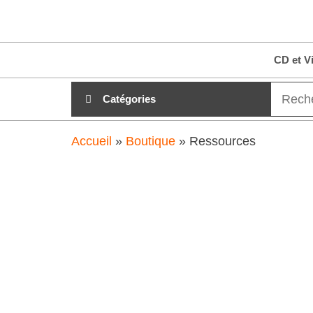
Aller
clubdial.fr
Tout est
au
clair sur
clubdial.fr
contenu
CD et V
!
Catégories
Accueil
»
Boutique
»
Ressources