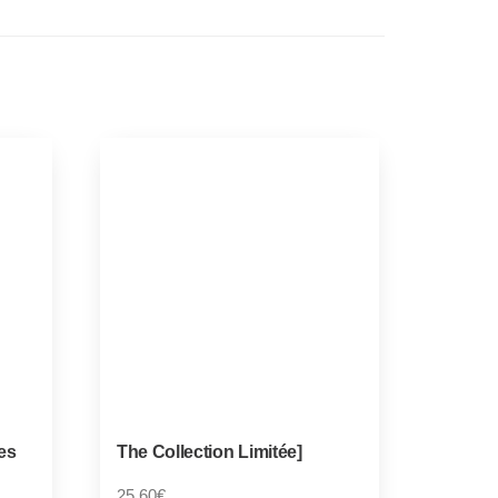
es
The Collection Limitée]
25,60
€