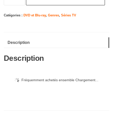
de
QUEER
AS
Catégories :
DVD et Blu-ray
,
Genres
,
Séries TV
FOLK:FINAL
SEASON
Description
Description
Fréquemment achetés ensemble Chargement...