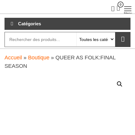
Aller
0
clubdial.fr
Tout est
clair sur
au
Menu
clubdial.fr
!
contenu
Catégories
Accueil
»
Boutique
»
QUEER AS FOLK:FINAL
SEASON