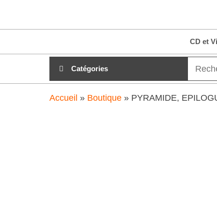
Aller
clubdial.fr
Tout est
au
clair sur
clubdial.fr
contenu
CD et V
!
Catégories
Accueil
»
Boutique
»
PYRAMIDE, EPILOG