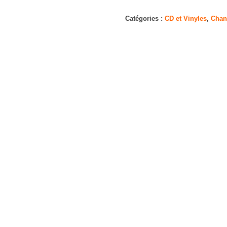
PYRAMIDE,
EPILOGUE
Catégories :
CD et Vinyles
,
Chan