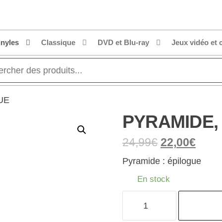
inyles
Classique
DVD et Blu-ray
Jeux vidéo et 
UE
PYRAMIDE,
24,99
€
22,00
€
Pyramide : épilogue
En stock
quantité
de