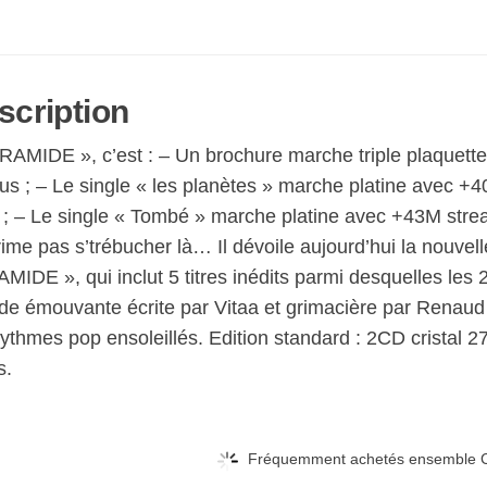
scription
RAMIDE », c’est : – Un brochure marche triple plaquett
s ; – Le single « les planètes » marche platine avec +40
 ; – Le single « Tombé » marche platine avec +43M stre
ime pas s’trébucher là… Il dévoile aujourd’hui la nouvel
IDE », qui inclut 5 titres inédits parmi desquelles les 2
de émouvante écrite par Vitaa et grimacière par Renaud R
ythmes pop ensoleillés. Edition standard : 2CD cristal 27 
s.
Fréquemment achetés ensemble C