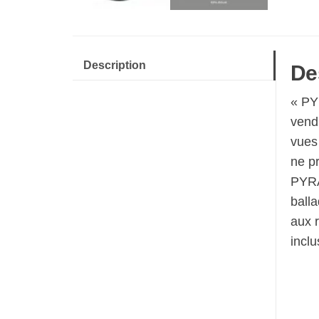
Description
De
« PY
vendu
vues
ne pr
PYRAM
balla
aux r
inclu