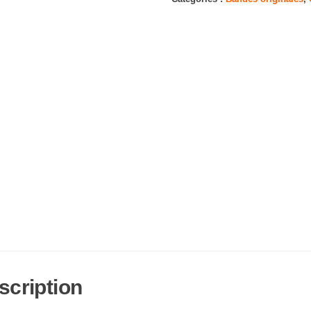
Royal
scription