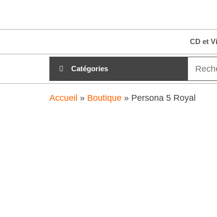
Aller
clubdial.fr
Tout est
au
clair sur
clubdial.fr
contenu
CD et V
!
Catégories
Accueil
»
Boutique
»
Persona 5 Royal