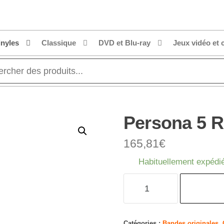
inyles
Classique
DVD et Blu-ray
Jeux vidéo et 
Persona 5 R
165,81
€
Habituellement expédié
quantité
de
Persona
5
Catégories :
Bandes originales
,