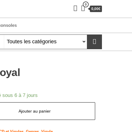
0
0,00€
consoles
oyal
 sous 6 à 7 jours
Ajouter au panier
CD et Vinyles
,
Genres
,
Vinyle