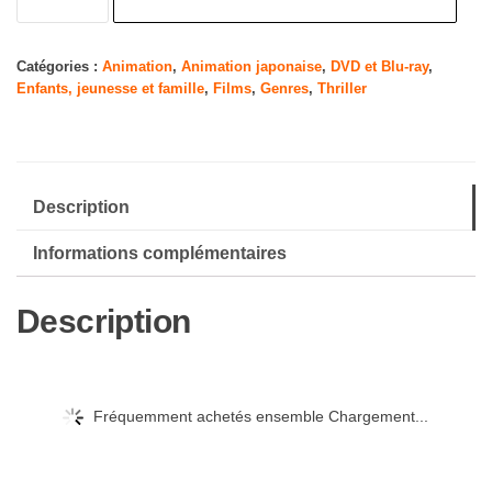
de
Perfect
Blue
Catégories :
Animation
,
Animation japonaise
,
DVD et Blu-ray
,
Enfants, jeunesse et famille
,
Films
,
Genres
,
Thriller
[Édition
Collector
Limitée]
Description
Informations complémentaires
Description
Fréquemment achetés ensemble Chargement...