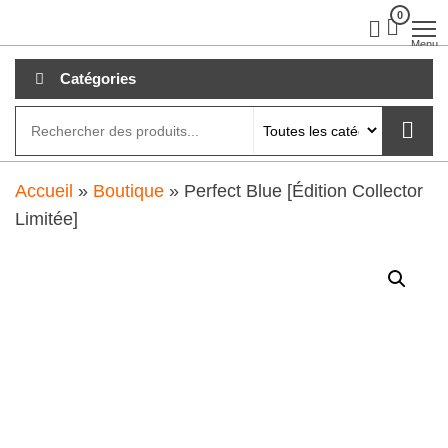
Aller
0
clubdial.fr
Tout est
clair sur
au
Menu
clubdial.fr
!
contenu
Catégories
Accueil
»
Boutique
»
Perfect Blue [Édition Collector
Limitée]