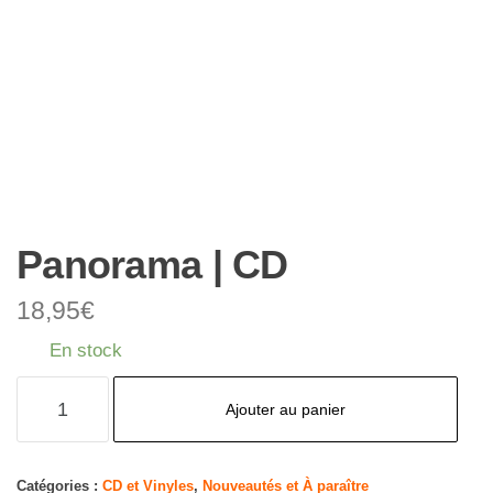
Panorama | CD
18,95
€
En stock
quantité
Ajouter au panier
de
Panorama
|
Catégories :
CD et Vinyles
,
Nouveautés et À paraître