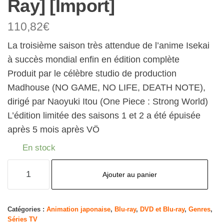
Ray] [Import]
110,82
€
La troisième saison très attendue de l’anime Isekai
à succès mondial enfin en édition complète
Produit par le célèbre studio de production
Madhouse (NO GAME, NO LIFE, DEATH NOTE),
dirigé par Naoyuki Itou (One Piece : Strong World)
L’édition limitée des saisons 1 et 2 a été épuisée
après 5 mois après VÖ
En stock
quantité
Ajouter au panier
de
Overlord-
Complete
Catégories :
Animation japonaise
,
Blu-ray
,
DVD et Blu-ray
,
Genres
,
Séries TV
Edition-