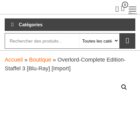
Aller
0
clubdial.fr
Tout est
clair sur
au
Menu
clubdial.fr
!
contenu
Catégories
Accueil
»
Boutique
»
Overlord-Complete Edition-
Staffel 3 [Blu-Ray] [Import]