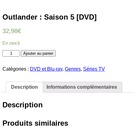
Outlander : Saison 5 [DVD]
32,98
€
En stock
quantité
Ajouter au panier
de
Outlander
:
Catégories :
DVD et Blu-ray
,
Genres
,
Séries TV
Saison
5
[DVD]
Description
Informations complémentaires
Description
Produits similaires