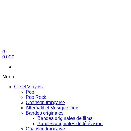
0
clubdial.fr
Tout est clair sur clubdial.fr !
0,00€
Menu
CD et Vinyles
Pop
Pop Rock
Chanson française
Alternatif et Musique Indé
Bandes originales
Bandes originales de films
Bandes originales de télévision
Chanson française