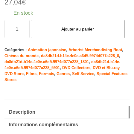
27,04
€
En stock
quantité
Ajouter au panier
de
One
Piece
Catégories :
Animation japonaise
,
Arborist Merchandising Root
,
Cinéma du monde
,
da8db21d-b14e-4c0c-a6d5-9974d077a228_0
,
(Uncut)
da8db21d-b14e-4c0c-a6d5-9974d077a228_1801
,
da8db21d-b14e-
Collection
4c0c-a6d5-9974d077a228_5901
,
DVD Collectors
,
DVD et Blu-ray
,
10
DVD Store
,
Films
,
Formats
,
Genres
,
Self Service
,
Special Features
Stores
(Episodes
230-
252)
[Edizione:
Description
Regno
Unito]
Informations complémentaires
[Import]