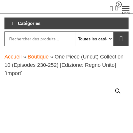
Aller
0
clubdial.fr
Tout est
clair sur
au
Menu
clubdial.fr
!
contenu
Catégories
Accueil
»
Boutique
»
One Piece (Uncut) Collection
10 (Episodes 230-252) [Edizione: Regno Unito]
[Import]