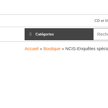
Aller
clubdial.fr
Tout est
au
clair sur
clubdial.fr
contenu
CD et V
!
Catégories
Accueil
»
Boutique
»
NCIS-Enquêtes spécia