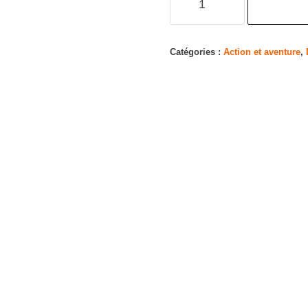
de
NCIS-
Enquêtes
Catégories :
Action et aventure
,
spéciales-
Saison
15