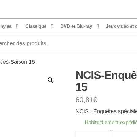
inyles
Classique
DVD et Blu-ray
Jeux vidéo et 
les-Saison 15
NCIS-Enquêt
15
60,81
€
NCIS : Enquêtes spécia
Habituellement expédié
quantité