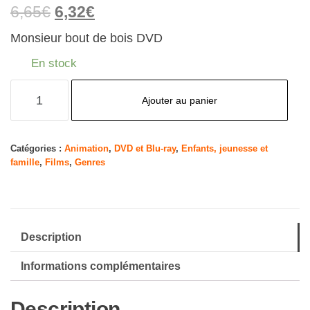
6,65
€
6,32
€
Monsieur bout de bois DVD
En stock
quantité
Ajouter au panier
de
Monsieur
Bout-
Catégories :
Animation
,
DVD et Blu-ray
,
Enfants, jeunesse et
famille
,
Films
,
Genres
de-
Bois
Description
Informations complémentaires
Description