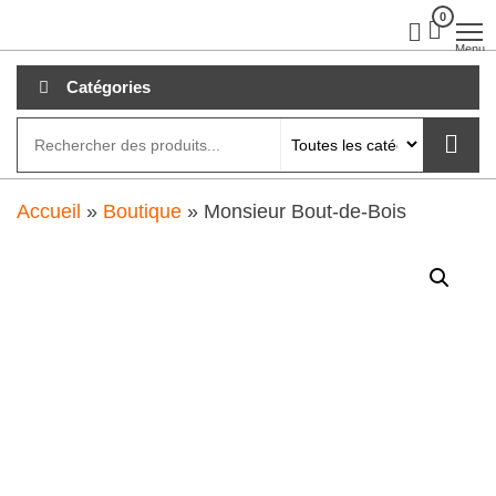
Aller
0
clubdial.fr
Tout est
clair sur
au
Menu
clubdial.fr
!
contenu
Catégories
Accueil
»
Boutique
»
Monsieur Bout-de-Bois