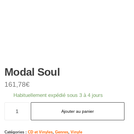
Modal Soul
161,78
€
Habituellement expédié sous 3 à 4 jours
quantité
Ajouter au panier
de
Modal
Soul
Catégories :
CD et Vinyles
,
Genres
,
Vinyle