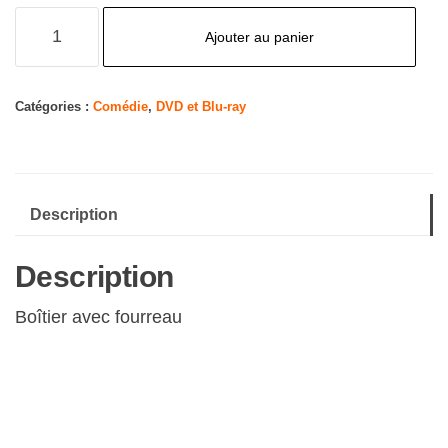
quantité
Ajouter au panier
de
Maison
de
Catégories :
Comédie
,
DVD et Blu-ray
Retraite
Description
Description
Boîtier avec fourreau