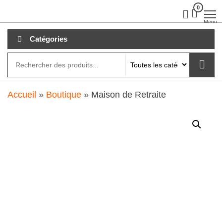
Aller
0
clubdial.fr
Tout est
clair sur
au
Menu
clubdial.fr
!
contenu
Catégories
Accueil
»
Boutique
»
Maison de Retraite