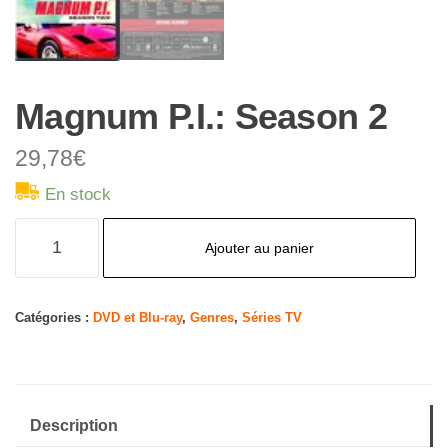
Magnum P.I.: Season 2
29,78
€
En stock
quantité
Ajouter au panier
de
Magnum
P.I.:
Catégories :
DVD et Blu-ray
,
Genres
,
Séries TV
Season
2
Description