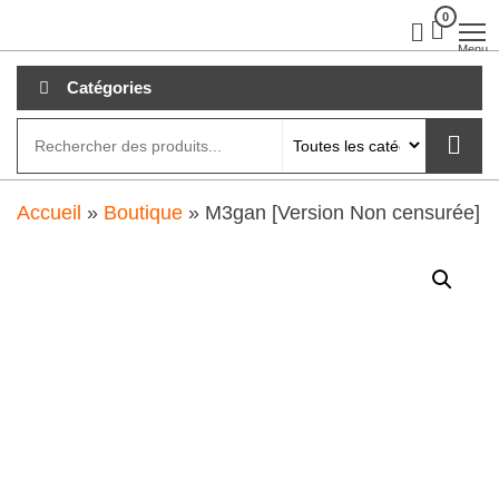
Aller
0
clubdial.fr
Tout est
clair sur
au
Menu
clubdial.fr
!
contenu
Catégories
Accueil
»
Boutique
»
M3gan [Version Non censurée]