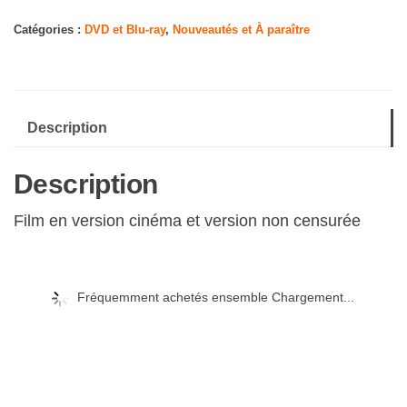
M3gan
[Version
Catégories :
DVD et Blu-ray
,
Nouveautés et À paraître
Non
censurée]
Description
Description
Film en version cinéma et version non censurée
Fréquemment achetés ensemble Chargement...