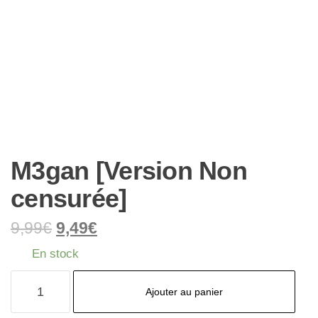
M3gan [Version Non
censurée]
9,99
€
9,49
€
En stock
quantité
Ajouter au panier
de