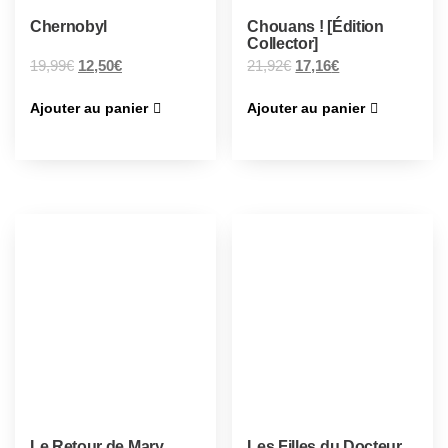
Chernobyl
Chouans ! [Édition
Collector]
19,99
€
12,50
€
21,92
€
17,16
€
Ajouter au panier
Ajouter au panier
Le Retour de Mary
Les Filles du Docteur