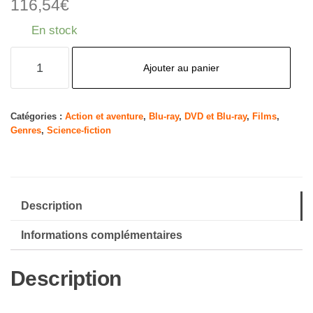
116,54
€
En stock
quantité
Ajouter au panier
de
Coffret
Hunger
Catégories :
Action et aventure
,
Blu-ray
,
DVD et Blu-ray
,
Films
,
Genres
,
Science-fiction
Games
-
L'intégrale
-
Description
Edition
limitée
Informations complémentaires
Steelbook
4K
Description
UHD
+