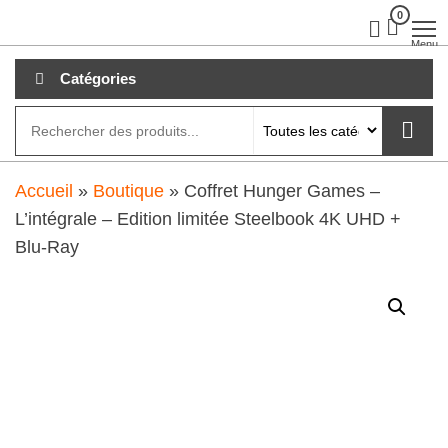
Aller
0
clubdial.fr
Tout est
clair sur
au
Menu
clubdial.fr
!
contenu
Catégories
Accueil
»
Boutique
»
Coffret Hunger Games –
L’intégrale – Edition limitée Steelbook 4K UHD +
Blu-Ray