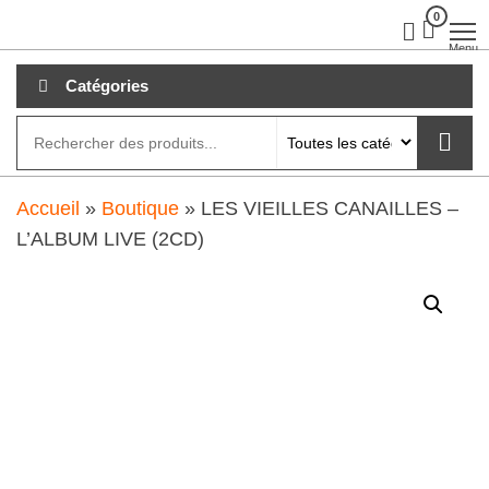
Aller
0
clubdial.fr
Tout est
clair sur
au
Menu
clubdial.fr
!
contenu
Catégories
Accueil
»
Boutique
»
LES VIEILLES CANAILLES –
L’ALBUM LIVE (2CD)