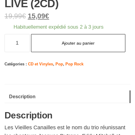
LIVE (2CD)
19,99
€
15,09
€
Habituellement expédié sous 2 à 3 jours
quantité
Ajouter au panier
de
LES
VIEILLES
Catégories :
CD et Vinyles
,
Pop
,
Pop Rock
CANAILLES
-
L'ALBUM
Description
LIVE
(2CD)
Description
Les Vieilles Canailles est le nom du trio réunissant